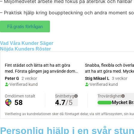
– Miljömedvetet arbete med fokus på återbruk och hållbar 
– Praktisk hjälp kring bouppteckning och andra moment s
Få gratis förfrågan
Vad Våra Kunder Säger
Nöjda Kunders Röster
Personlig hjälp i en svår stu