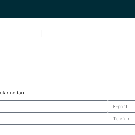
OM OSS
VÅRA TJÄNSTER
BLOGG
rmulär nedan