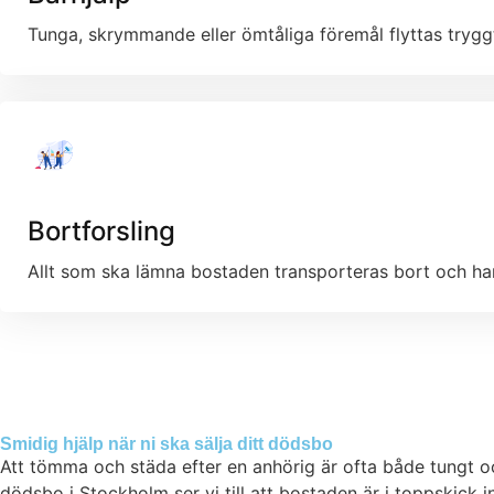
Tunga, skrymmande eller ömtåliga föremål flyttas trygg
Bortforsling
Allt som ska lämna bostaden transporteras bort och hant
Smidig hjälp när ni ska sälja ditt dödsbo
Att tömma och städa efter en anhörig är ofta både tungt och 
dödsbo i Stockholm ser vi till att bostaden är i toppskick inf