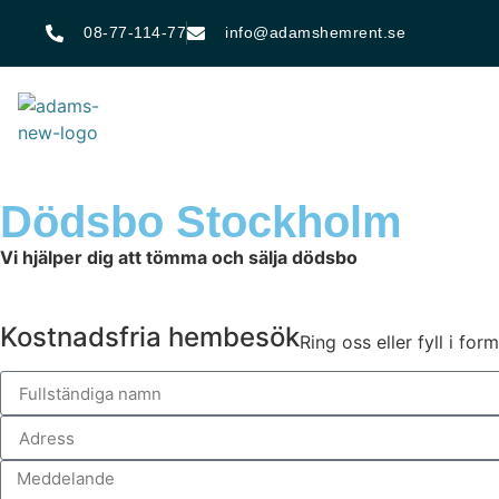
08-77-114-77
info@adamshemrent.se
Dödsbo Stockholm
Vi hjälper dig att tömma och sälja dödsbo
Kostnadsfria hembesök
Ring oss eller fyll i fo