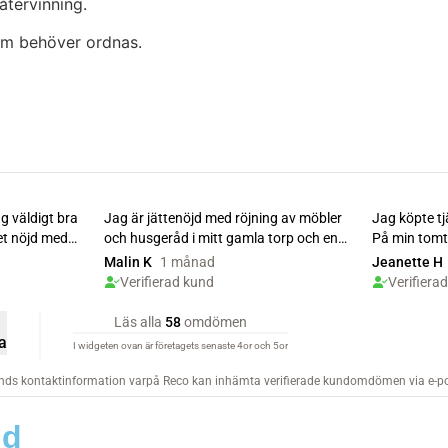
återvinning.
om behöver ordnas.
nd