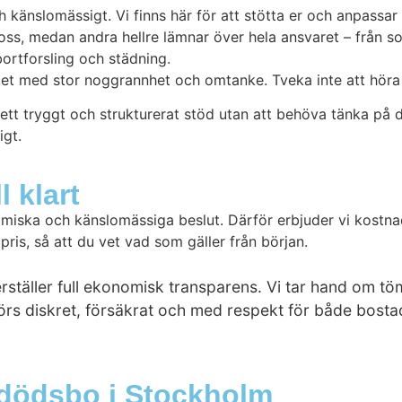
 känslomässigt. Vi finns här för att stötta er och anpassar 
, medan andra hellre lämnar över hela ansvaret – från sorter
bortforsling och städning.
tet med stor noggrannhet och omtanke. Tveka inte att höra a
 tryggt och strukturerat stöd utan att behöva tänka på deta
igt.
l klart
miska och känslomässiga beslut. Därför erbjuder vi kostna
ris, så att du vet vad som gäller från början.
täller full ekonomisk transparens. Vi tar hand om tömn
örs diskret, försäkrat och med respekt för både bosta
 dödsbo i Stockholm