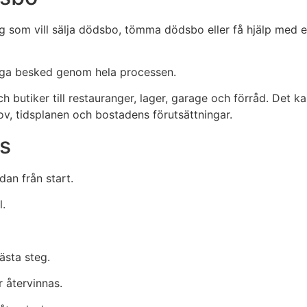
 dig som vill sälja dödsbo, tömma dödsbo eller få hjälp me
dliga besked genom hela processen.
butiker till restauranger, lager, garage och förråd. Det kan
ov, tidsplanen och bostadens förutsättningar.
ss
dan från start.
l.
ästa steg.
r återvinnas.