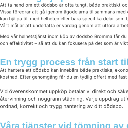
Att ta hand om ett dödsbo är ofta tungt, både praktiskt och
Vissa föredrar att gå igenom ägodelarna tillsammans med oss
kan hjälpa till med helheten eller bara specifika delar som 
Vårt mål är att underlätta er vardag genom att utföra arbe
Med vår helhetstjänst inom köp av dödsbo Bromma får du ett
och effektivitet – så att du kan fokusera på det som är vikt
En trygg process från start til
Att hantera ett dödsbo kan innebära både praktiska, ekono
kostnad. Efter genomgång får du en tydlig offert med fast p
Vid överenskommet uppköp betalar vi direkt och säkers
återvinning och noggrann städning. Varje uppdrag utf
ordnad, korrekt och trygg hantering av ditt dödsbo.
Våra tjänster vid tömning av