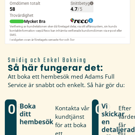
Smidig och Enkel Bokning
Så här fungerar det:
Att boka ett hembesök med Adams Full
Service är snabbt och enkelt. Så här gör du:
01
Boka
02
Vi
Kontakta vår
Efter
ditt
skickar
kundtjänst
värde
hembesök
en
för att boka
får
detaljerad
ett
du