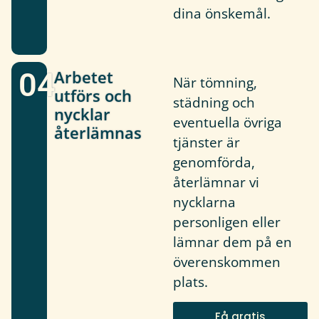
dina önskemål.
04
Arbetet
När tömning,
utförs och
städning och
nycklar
eventuella övriga
återlämnas
tjänster är
genomförda,
återlämnar vi
nycklarna
personligen eller
lämnar dem på en
överenskommen
plats.
Få gratis