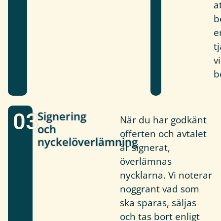
a
b
e
t
v
b
03
Signering
När du har godkänt
och
offerten och avtalet
nyckelöverlämning
är signerat,
överlämnas
nycklarna. Vi noterar
noggrant vad som
ska sparas, säljas
och tas bort enligt