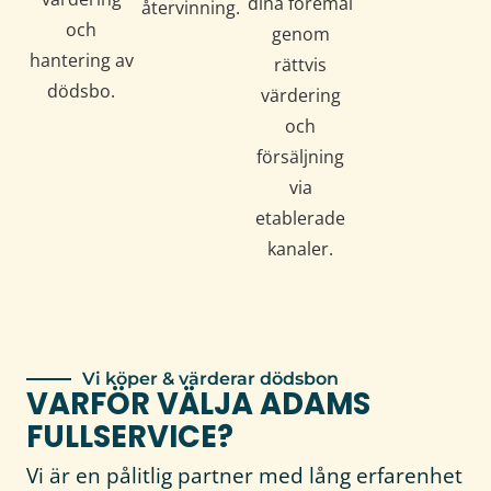
dina föremål
återvinning.
och
genom
hantering av
rättvis
dödsbo.
värdering
och
försäljning
via
etablerade
kanaler.
Vi köper & värderar dödsbon
VARFÖR VÄLJA ADAMS
FULLSERVICE?
Vi är en pålitlig partner med lång erfarenhet