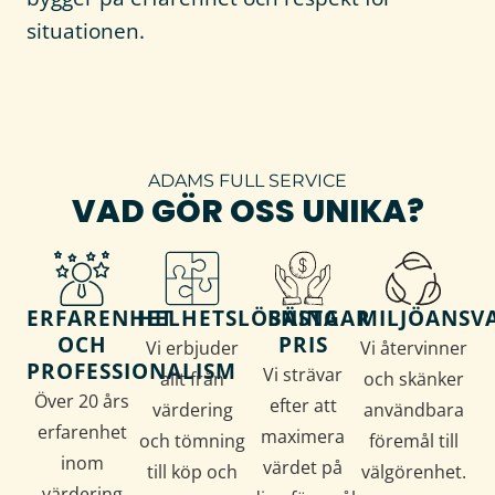
situationen.
ADAMS FULL SERVICE
VAD GÖR OSS UNIKA?
ERFARENHET
HELHETSLÖSNINGAR
BÄSTA
MILJÖANSV
OCH
PRIS
Vi erbjuder
Vi återvinner
PROFESSIONALISM
Vi strävar
allt från
och skänker
Över 20 års
efter att
värdering
användbara
erfarenhet
maximera
och tömning
föremål till
inom
värdet på
till köp och
välgörenhet.
värdering