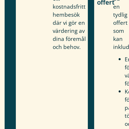
offert
kostnadsfritt
en
hembesök
tydlig
där vi gör en
offert
värdering av
som
dina föremål
kan
och behov.
inklud
E
f
v
f
K
f
p
t
o