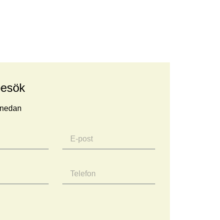
besök
r nedan