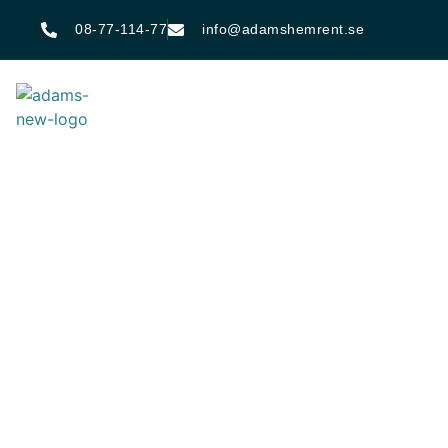
08-77-114-77
info@adamshemrent.se