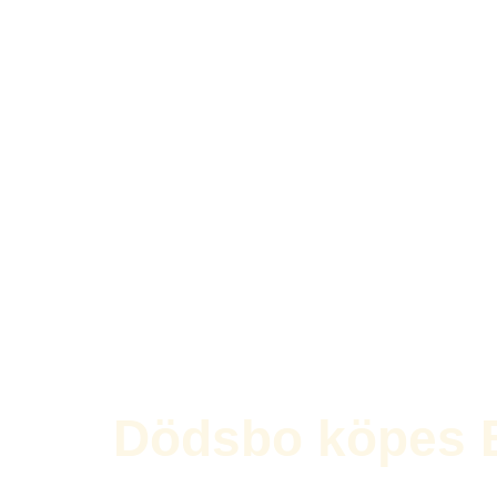
Dödsbo köpes 
Enkel och Trygg Hantering av Döds