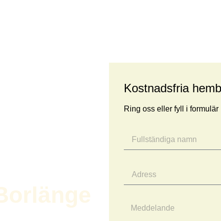
Kostnadsfria hem
Ring oss eller fyll i formulä
Borlänge
bo – Vi Köper,