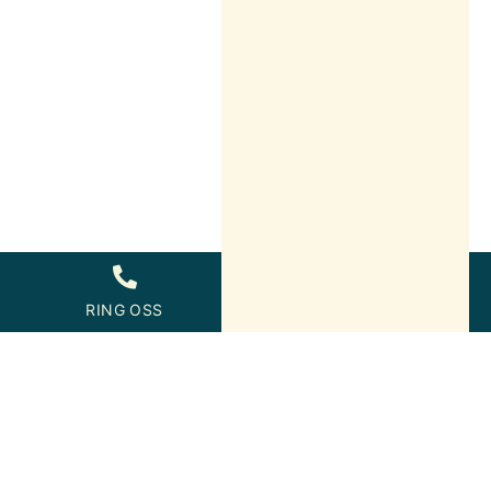
RING OSS
FÅ GRATIS OFFERT
Flyttstädning vid
dödsbo – vad gäller
och hur säkerställer du