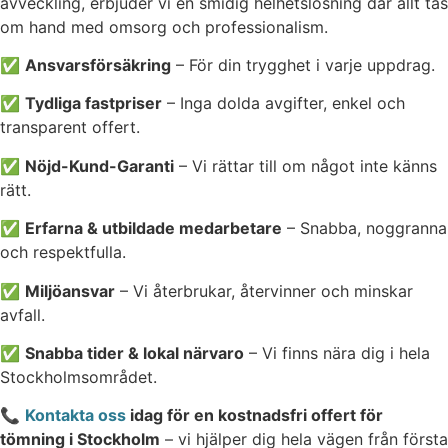
avveckling, erbjuder vi en smidig helhetslösning där allt tas
om hand med omsorg och professionalism.
✅
Ansvarsförsäkring
– För din trygghet i varje uppdrag.
✅
Tydliga fastpriser
– Inga dolda avgifter, enkel och
transparent offert.
✅
Nöjd-Kund-Garanti
– Vi rättar till om något inte känns
rätt.
✅
Erfarna & utbildade medarbetare
– Snabba, noggranna
och respektfulla.
✅
Miljöansvar
– Vi återbrukar, återvinner och minskar
avfall.
✅
Snabba tider & lokal närvaro
– Vi finns nära dig i hela
Stockholmsområdet.
📞
Kontakta oss
idag för en kostnadsfri offert för
tömning i Stockholm
– vi hjälper dig hela vägen från första