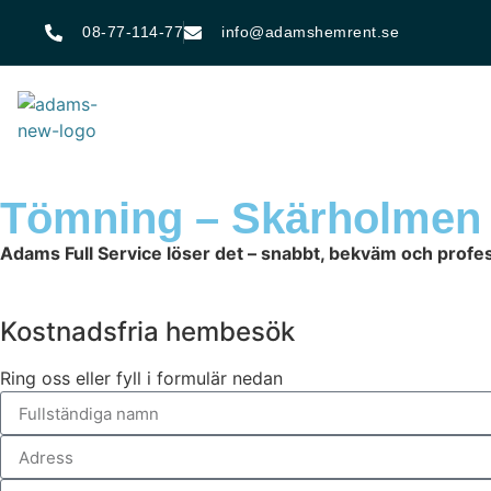
08-77-114-77
info@adamshemrent.se
Tömning – Skärholmen
Adams Full Service löser det – snabbt, bekväm och profes
Kostnadsfria hembesök
Ring oss eller fyll i formulär nedan