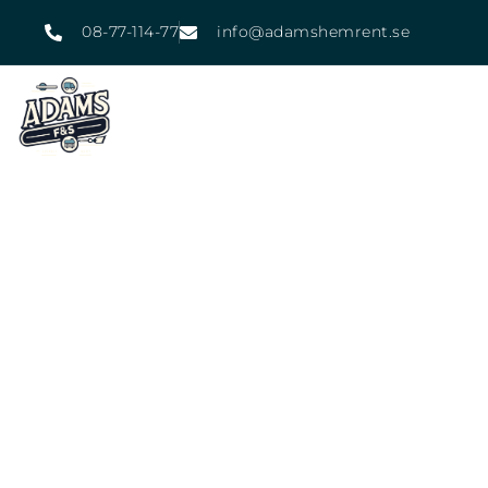
08-77-114-77
info@adamshemrent.se