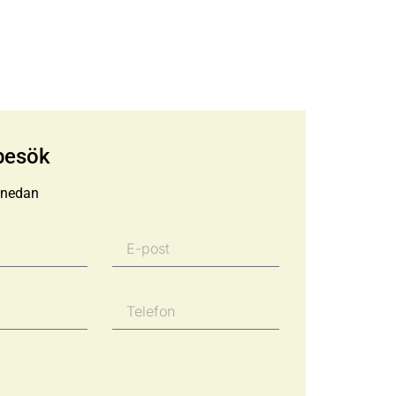
besök
r nedan