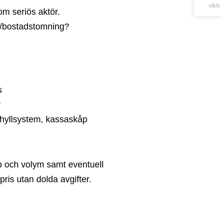
okt
om seriös aktör.
se/bostadstomning?
s
r
, hyllsystem, kassaskåp
yp och volym samt eventuell
 pris utan dolda avgifter.