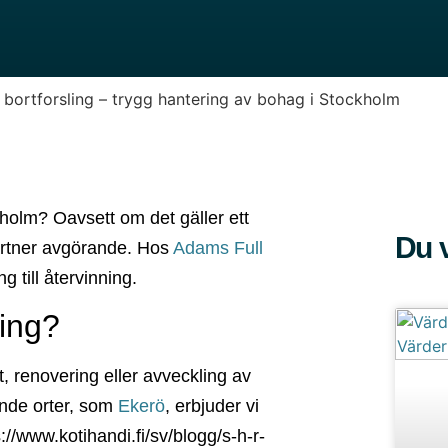
bortforsling – trygg hantering av bohag i Stockholm
holm? Oavsett om det gäller ett
Du v
 partner avgörande. Hos
Adams Full
 till återvinning.
ing?
t, renovering eller avveckling av
nde orter, som
Ekerö
, erbjuder vi
s://www.kotihandi.fi/sv/blogg/s-h-r-