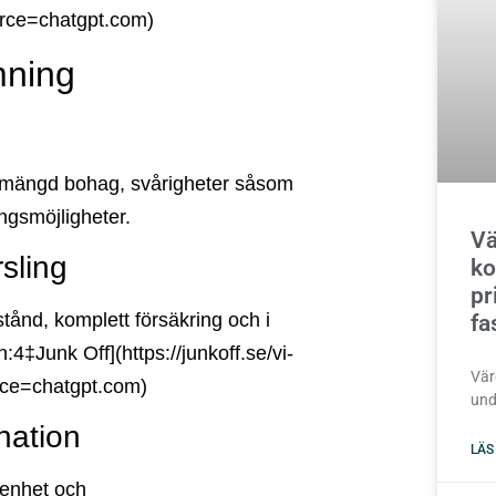
urce=chatgpt.com)
mning
 mängd bohag, svårigheter såsom
ingsmöjligheter.
Vä
rsling
ko
pr
lstånd, komplett försäkring och i
fa
on:4‡Junk Off](https://junkoff.se/vi-
Vär
rce=chatgpt.com)
und
nation
LÄS
renhet och