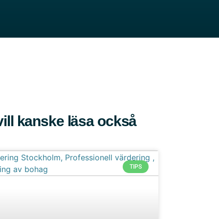
ill kanske läsa också
TIPS