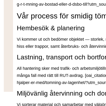
g-r-t-mning-av-bostad-eller-d-dsbo-till?utm_so
Vår process för smidig tö
Hembesök & planering
Vi kommer ut och bedömer objektet — storlek,
hiss eller trappor, samt återbruks- och återvinn
Lastning, transport och bortfo
All hantering sker med trafik- och arbetsmiljötil
många fall med rätt till
RUT-avdrag
. [oai_citati
hjalper-er-med/tomning-av-lagenhet/?utm_sou
Miljövänlig återvinning och do
Vi sorterar material och samarbetar med välgö