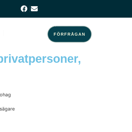
KONTAKT
FÖRFRÅGAN
privatpersoner,
tsägare