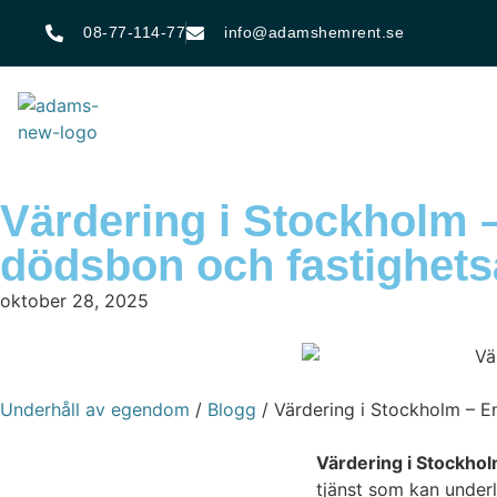
08-77-114-77
info@adamshemrent.se
Värdering i Stockholm –
dödsbon och fastighet
oktober 28, 2025
Underhåll av egendom
/
Blogg
/
Värdering i Stockholm – E
Värdering i Stockho
tjänst som kan underl