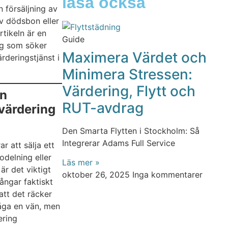
läsa också
n försäljning av
av dödsbon eller
rtikeln är en
Guide
ig som söker
Maximera Värdet och
ärderingstjänst i
Minimera Stressen:
Värdering, Flytt och
en
RUT-avdrag
 värdering
Den Smarta Flytten i Stockholm: Så
Integrerar Adams Full Service
r att sälja ett
delning eller
Läs mer »
är det viktigt
oktober 26, 2025
Inga kommentarer
gångar faktiskt
att det räcker
fråga en vän, men
ering