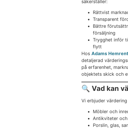
säkerställer:
Rättvist markna
Transparent förd
Bättre förutsätt
försäljning
Trygghet inför t
flytt
Hos
Adams Hemren
detaljerad värdering
på erfarenhet, markn
objektets skick och e
🔍 Vad kan v
Vi erbjuder värdering
Möbler och inre
Antikviteter och
Porslin, glas, s