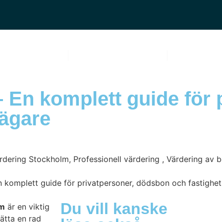
OM OSS
VÅRA TJÄNSTER
BLOGG
 En komplett guide för 
sägare
n komplett guide för privatpersoner, dödsbon och fastighe
Du vill kanske
lm
är en viktig
ätta en rad