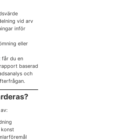
dsvärde
elning vid arv
ningar inför
ömning eller
t
får du en
srapport baserad
adsanalys och
fterfrågan.
ärderas?
 av:
dning
 konst
amlarföremål