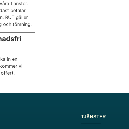
åra tjänster.
dast betalar
n. RUT gäller
ing och tömning.
nadsfri
cka in en
rkommer vi
offert.
TJÄNSTER