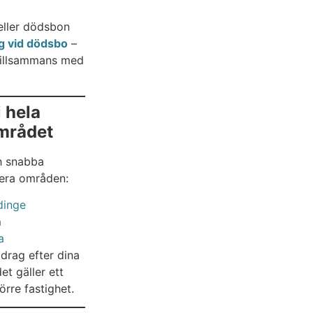
eller dödsbon
g vid dödsbo
–
 tillsammans med
 hela
mrådet
ch snabba
flera områden:
dinge
a
a
drag efter dina
t gäller ett
örre fastighet.