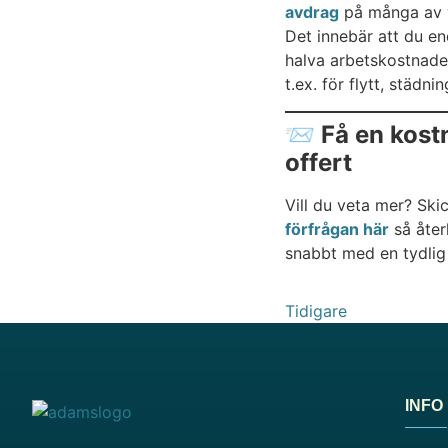
avdrag
på många av v
Det innebär att du en
halva arbetskostnade
t.ex. för flytt, städn
📨 Få en kost
offert
Vill du veta mer? Ski
förfrågan här
så åte
snabbt med en tydlig 
Tidigare
INFO