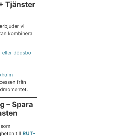
+ Tjänster
rbjuder vi
 kan kombinera
 eller dödsbo
ckholm
cessen från
städmomentet.
g – Spara
nsten
g som
heten till
RUT-