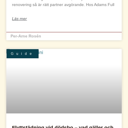
renovering så är rätt partner avgörande. Hos Adams Full
Läs mer
Per-Arne Rosén
Guide
Flyttstädning vid dödsbo – vad gäller och