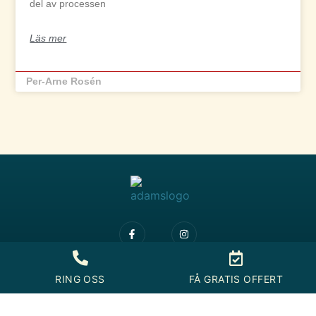
del av processen
Läs mer
Per-Arne Rosén
RING OSS
FÅ GRATIS OFFERT
Adams Full Service © 2025