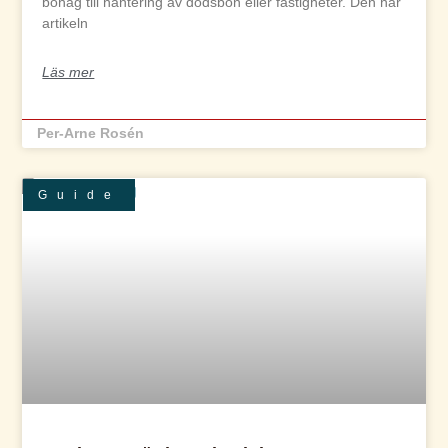
bohag till hantering av dödsbon eller fastigheter. Den här
artikeln
Läs mer
Per-Arne Rosén
Guide