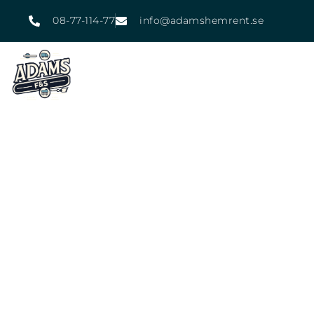
08-77-114-77
info@adamshemrent.se