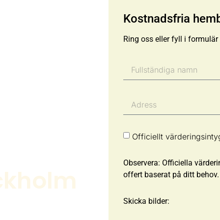
Kostnadsfria hem
Ring oss eller fyll i formulä
Officiellt värderingsinty
Observera: Officiella värder
ckholm
offert baserat på ditt behov.
ka skeden –
Skicka bilder:
ggt