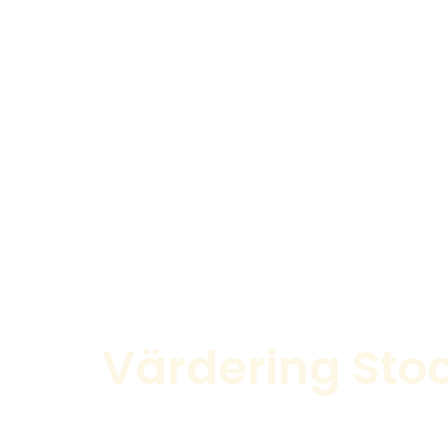
Värdering Sto
Värdering av egendom i livets oli
oberoende, professionellt och try