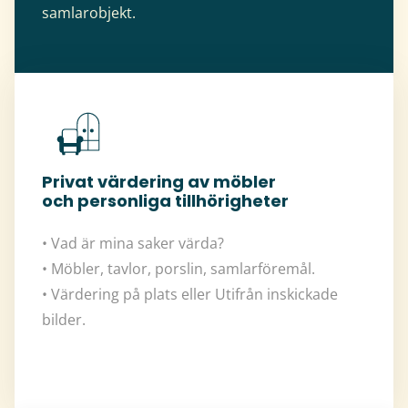
samlarobjekt.
Privat värdering av möbler
och personliga tillhörigheter
• Vad är mina saker värda?
• Möbler, tavlor, porslin, samlarföremål.
• Värdering på plats eller Utifrån inskickade
bilder.