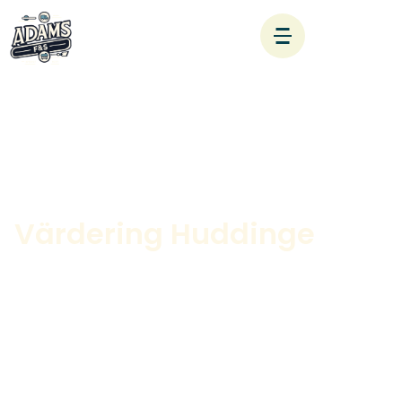
Värdering Huddinge
Värdering av egendom i livets olika skeden –
oberoende, professionellt och tryggt