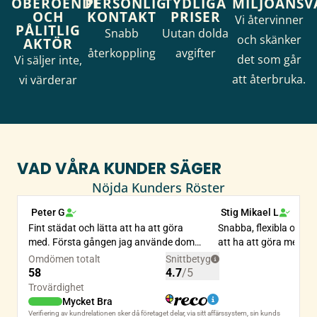
OBEROENDE
PERSONLIG
TYDLIGA
MILJÖANSV
OCH
KONTAKT
PRISER
Vi återvinner
PÅLITLIG
Snabb
Uutan dolda
och skänker
AKTÖR
återkoppling
avgifter
det som går
Vi säljer inte,
att återbruka.
vi värderar
VAD VÅRA KUNDER SÄGER
Nöjda Kunders Röster